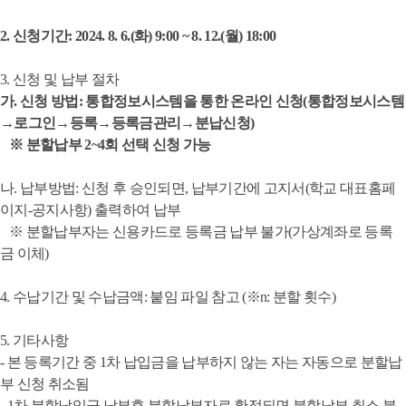
2.
신청기간
: 2024. 8. 6.(
화
) 9:00 ~ 8. 12.(
월
) 18:00
3.
신청 및 납부 절차
가
.
신청 방법
:
통합정보시스템을 통한 온라인 신청
(
통합정보시스템
→
로그인
→
등록
→
등록금관리
→
분납신청
)
※
분할납부
2~4
회 선택 신청 가능
나
.
납부방법
:
신청 후 승인되면
,
납부기간에 고지서
(
학교 대표홈페
이지
-
공지사항
)
출력하여 납부
※
분할납부자는 신용카드로 등록금 납부 불가
(
가상계좌로 등록
금 이체
)
4.
수납기간 및 수납금액
:
붙임 파일 참고
(
※
n:
분할 횟수
)
5.
기타사항
- 본 등록기간 중
1
차 납입금을 납부하지 않는 자는 자동으로 분할납
부 신청 취소됨
- 1
차 분할납입금 납부후 분할납부자로 확정되면 불할납부 취소 불