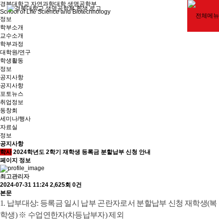
경북대학교 자연과학대학 생명공학부
School of Life Science and Biotechnology
정보
학부소개
교수소개
학부과정
대학원/연구
학생활동
정보
공지사항
공지사항
포토뉴스
취업정보
동창회
세미나/행사
자료실
정보
공지사항
학사
2024학년도 2학기 재학생 등록금 분할납부 신청 안내
페이지 정보
최고관리자
2024-07-31 11:24
2,625회
0건
본문
1. 납부대상
:
등록금 일시 납부 곤란자로서 분할납부 신청 재학생
(
복
학생
)
※
수업연한자
(
차등납부자
)
제외