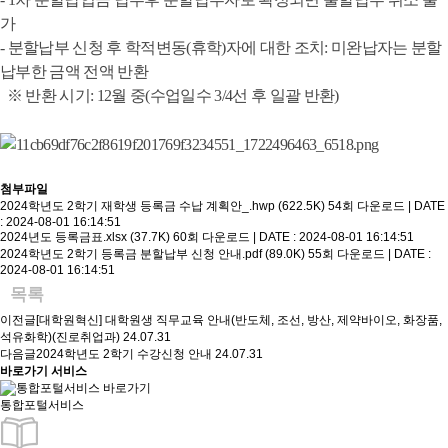
가
- 분할납부 신청 후 학적변동
(
휴학
)
자에 대한 조치
:
미완납자는 분할
납부한 금액 전액 반환
※
반환 시기
: 12
월 중
(
수업일수
3/4
선 후 일괄 반환
)
첨부파일
2024학년도 2학기 재학생 등록금 수납 계획안_.hwp (622.5K)
54회 다운로드 | DATE
: 2024-08-01 16:14:51
2024년도 등록금표.xlsx (37.7K)
60회 다운로드 | DATE : 2024-08-01 16:14:51
2024학년도 2학기 등록금 분할납부 신청 안내.pdf (89.0K)
55회 다운로드 | DATE :
2024-08-01 16:14:51
목록
이전글
[대학원혁신] 대학원생 직무교육 안내(반도체, 조선, 방산, 제약바이오, 화장품,
석유화학)(진로취업과)
24.07.31
다음글
2024학년도 2학기 수강신청 안내
24.07.31
바로가기 서비스
통합포털서비스