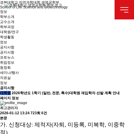
경북대학교 자연과학대학 생명공학부
School of Life Science and Biotechnology
정보
학부소개
교수소개
학부과정
대학원/연구
학생활동
정보
공지사항
공지사항
포토뉴스
취업정보
동창회
세미나/행사
자료실
정보
공지사항
대학원
2026학년도 1학기 (일반, 전문, 특수)대학원 재입학자 선발 계획 안내
페이지 정보
최고관리자
2026-01-12 13:24
723회
0건
본문
가
.
신청대상
:
제적자
(
자퇴
,
미등록
,
미복학
,
이중학
적
)