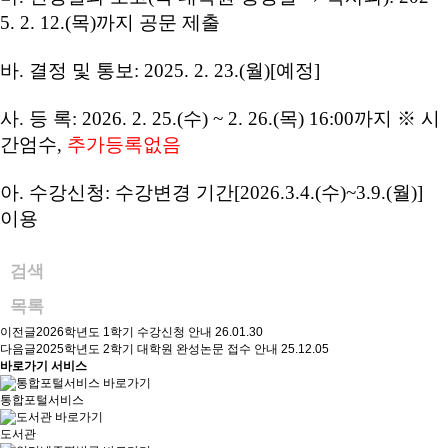
5. 2. 12.(
목
)
까지 공문 제출
바
.
결정 및 통보
: 2025. 2. 23.(
월
)[
예정
]
사
.
등 록
:
2026. 2. 25.(
수
) ~ 2. 26.(
목
) 16:00
까지
※
시
간엄수
,
추가등록없음
아
.
수강신청
:
수강변경 기간
[2026.3.4.(
수
)~3.9.(
월
)]
이용
검색
목록
이전글
2026학년도 1학기 수강신청 안내
26.01.30
다음글
2025학년도 2학기 대학원 완성논문 접수 안내
25.12.05
바로가기 서비스
통합포털서비스
도서관