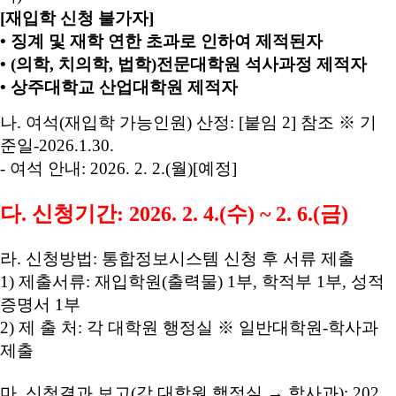
[재입학 신청 불가자]
• 징계 및 재학 연한 초과로 인하여 제적된자
• (의학, 치의학, 법학)전문대학원 석사과정 제적자
• 상주대학교 산업대학원 제적자
나
.
여석
(
재입학 가능인원
)
산정
: [
붙임
2]
참조
※
기
준일
-2026.1.30.
-
여석 안내
: 2026. 2. 2.(
월
)[
예정
]
다
.
신청기간
: 2026. 2. 4.(
수
) ~ 2. 6.(
금
)
라
.
신청방법
:
통합정보시스템 신청 후 서류 제출
1)
제출서류
:
재입학원
(
출력물
) 1
부
,
학적부
1
부
,
성적
증명서
1
부
2)
제 출 처
:
각 대학원 행정실
※
일반대학원
-
학사과
제출
마
.
신청결과 보고
(
각 대학원 행정실
→
학사과
): 202