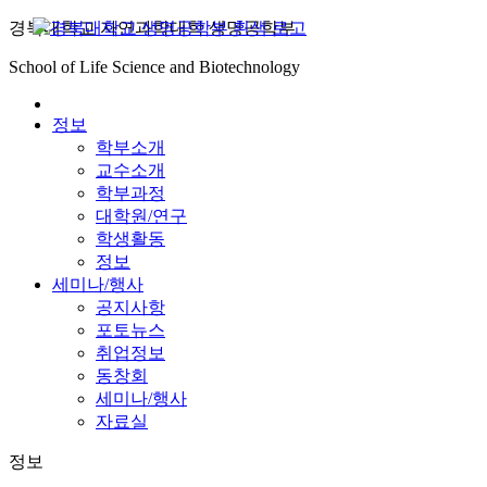
경북대학교 자연과학대학 생명공학부
학부
School of Life Science and Biotechnology
정보
학부소개
교수소개
학부과정
대학원/연구
학생활동
정보
세미나/행사
공지사항
포토뉴스
취업정보
동창회
세미나/행사
자료실
정보