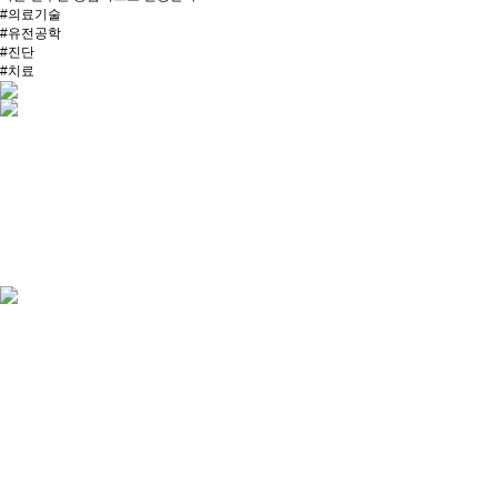
#
의료기술
#
유전공학
#
진단
#
치료
#
상호작용
#
생화학
#
생물학적 과정
#
시스템 생물학
#
신소재 개발