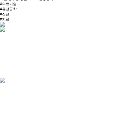
#
의료기술
#
유전공학
#
진단
#
치료
#
상호작용
#
생화학
#
생물학적 과정
#
시스템 생물학
#
신소재 개발