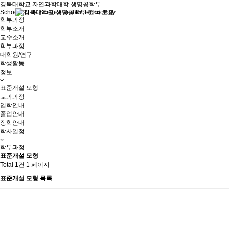
경북대학교 자연과학대학 생명공학부
School of Life Science and Biotechnology
학부과정
학부
학부소개
교수소개
학부과정
대학원/연구
학생활동
정보
표준개설 모형
교과과정
입학안내
졸업안내
장학안내
학사일정
학부과정
표준개설 모형
Total 1건
1 페이지
표준개설 모형 목록