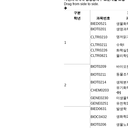
Drag from side to side.
구분
학년
과목번호
BIED0521
생물화학
BIOT0201
생명과
명저읽
CLTR0210
1
CLTR0211
수학I
CLTR0226
화학실험
CLTR0821
물리학
BIOT0209
바이오
동물조
BIOT0211
BIOT0214
생체분
2
유기화
CHEM0203
수)
GENE0230
미생물
GENE0251
유전학
BIED0631
발생학
생화학
BIOC0432
BIOT0206
생물노