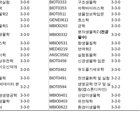
학실험
3-0-6
BIOT0333
구조생물학
3-3-0
학
3-3-0
BIOT0353
의학바이러스학
3-3-0
물학2
3-3-0
BIOT0511
생물정보학입문
3-3-0
3-3-0
GENE0611
효소학
3-3-0
물학1
3-3-0
MBIO0263
균학
3-3-0
분자생물학2
(전공
생물학
3-3-0
MBIO0332
3-3-0
필수)
스학
3-3-0
MBIO0531
항생물질학
3-3-0
1
3-3-0
MEDI0219
면역학2
3-3-0
리학
3-3-0
ANSC0582
실험동물학
3-3-0
성유전학
3-3-0
BIOT0458
신경생물학 입문
3-3-0
이오신약개
유도줄기세포학
3-3-0
BIOT0482
3-3-0
물학
3-3-0
BIOT0491
천연물화학 및 실험
3-2-2
빅데이터 분
생명공학 연구 및 실
3-2-2
BIOT0594
3-2-2
험(캡스톤디자인)
생생명공학
3-3-0
MBIO0401
산업미생물학
3-3-0
생물학
3-3-0
MBIO0403
유전체학
3-3-0
석
3-3-0
MBIO0622
환경미생물학
3-3-0