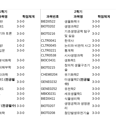
1학기
2학기
과목명
학점체계
과목번호
과목명
학점체계
I
3-3-0
BIED0522
생물화학Ⅱ
3-3-0
학1
3-3-0
BIOT0202
생명과학2
3-3-0
기초생명공학 탐구
기와 토론
3-3-0
BIOT0216
3-3-2
및 실습
3-3-0
CLTR0041
한국사
3-3-0
I
1-0-2
CLTR0045
논리와 비판적 사고
3-3-0
입문
3-3-0
CLTR0221
통계학
3-3-0
CLTR0538
시사생명과학
3-3-0
분석화학
3-3-0
BIOC0431
생화학1
3-3-0
창의적 생물구조기
직해부학
3-3-0
BIOT0215
3-3-0
술
자과학
3-3-0
CHEM0204
유기화학2
3-3-0
학1
(전공필
미생물학2
(전공필
3-3-0
GENE0232
3-3-0
수)
학1
3-3-0
GENE0252
유전학2
3-3-0
1
3-3-0
MBIO0231
세포생물학1
3-3-0
3-3-0
BIED0411
식물생리학
3-3-0
생명공학과 생명윤
2
(전공필수)
3-3-0
BIOT0207
3-3-0
리
화학
3-3-0
BIOT0208
첨단발생유전기술
3-3-0