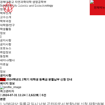
경북대학교 자연과학대학 생명공학부
School of Life Science and Biotechnology
정보
학부소개
교수소개
학부과정
대학원/연구
학생활동
정보
공지사항
공지사항
포토뉴스
취업정보
동창회
세미나/행사
자료실
정보
공지사항
학사
2024학년도 2학기 재학생 등록금 분할납부 신청 안내
페이지 정보
최고관리자
2024-07-31 11:24
2,622회
0건
본문
1. 납부대상
:
등록금 일시 납부 곤란자로서 분할납부 신청 재학생
(
복