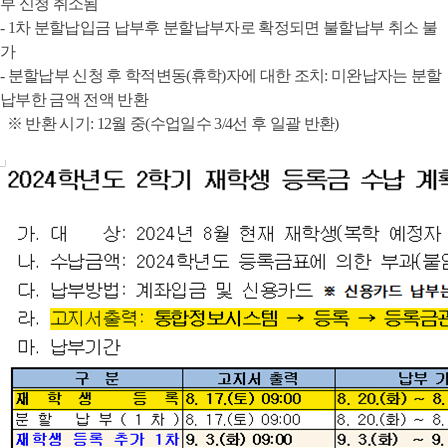
부 신청 취소됨
- 1
차 분할납입금 납부후 분할납부자로 확정되면 불할납부 취소 불
가
- 분할납부 신청 후 학적변동
(
휴학
)
자에 대한 조치
:
미완납자는 분할
납부한 금액 전액 반환
※
반환 시기
: 12
월 중
(
수업일수
3/4
선 후 일괄 반환
)