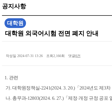
공지사항
대학원
대학원 외국어시험 전면 폐지 안내
작성일
2024-07-31 13:26
조회
2,166회
댓글
0건
1.
관련
가
.
대학원정책실
-2241(2024. 3. 20.)
「
2024
년도 제
3
차
나
.
총무과
-12803(2024. 6. 27.)
「
제정
·
개정 규정 공포 