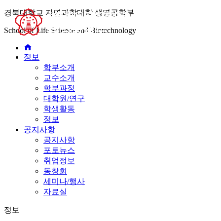
경북대학교 자연과학대학 생명공학부
학부
School of Life Science and Biotechnology
정보
학부소개
교수소개
학부과정
대학원/연구
학생활동
정보
공지사항
공지사항
포토뉴스
취업정보
동창회
세미나/행사
자료실
정보